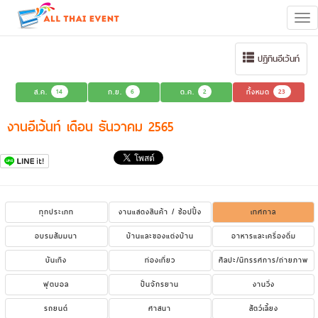
Tog
navi
ปฏิทินอีเว้นท์
ส.ค.
14
ก.ย.
6
ต.ค.
2
ทั้งหมด
23
งานอีเว้นท์ เดือน ธันวาคม 2565
ทุกประเภท
งานแสดงสินค้า / ช้อปปิ้ง
เทศกาล
อบรมสัมมนา
บ้านและของแต่งบ้าน
อาหารและเครื่องดื่ม
บันเทิง
ท่องเที่ยว
ศิลปะ/นิทรรศการ/ถ่ายภาพ
ฟุตบอล
ปั่นจักรยาน
งานวิ่ง
รถยนต์
ศาสนา
สัตว์เลี้ยง