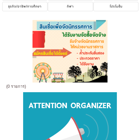
ธุรกิจ/อาชีพ/การศึกษา
กีฬา
โปรโมชั่น
(0 รายการ)