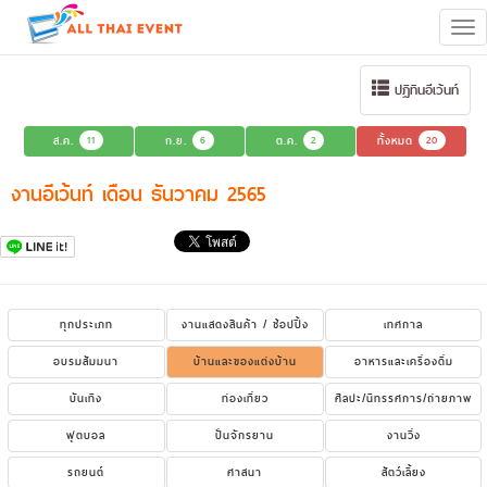
Tog
navi
ปฏิทินอีเว้นท์
ส.ค.
11
ก.ย.
6
ต.ค.
2
ทั้งหมด
20
งานอีเว้นท์ เดือน ธันวาคม 2565
ทุกประเภท
งานแสดงสินค้า / ช้อปปิ้ง
เทศกาล
อบรมสัมมนา
บ้านและของแต่งบ้าน
อาหารและเครื่องดื่ม
บันเทิง
ท่องเที่ยว
ศิลปะ/นิทรรศการ/ถ่ายภาพ
ฟุตบอล
ปั่นจักรยาน
งานวิ่ง
รถยนต์
ศาสนา
สัตว์เลี้ยง