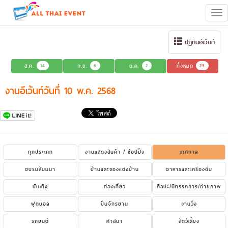
Tog
navi
ปฏิทินอีเว้นท์
ส.ค.
14
ก.ย.
6
ต.ค.
2
ทั้งหมด
23
งานอีเว้นท์วันที่ 10 พ.ค. 2568
ทุกประเภท
งานแสดงสินค้า / ช้อปปิ้ง
เทศกาล
อบรมสัมมนา
บ้านและของแต่งบ้าน
อาหารและเครื่องดื่ม
บันเทิง
ท่องเที่ยว
ศิลปะ/นิทรรศการ/ถ่ายภาพ
ฟุตบอล
ปั่นจักรยาน
งานวิ่ง
รถยนต์
ศาสนา
สัตว์เลี้ยง