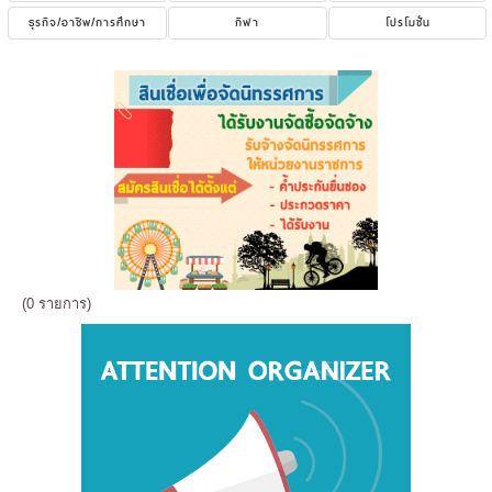
ธุรกิจ/อาชีพ/การศึกษา
กีฬา
โปรโมชั่น
(0 รายการ)