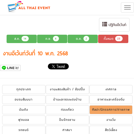
Tog
navi
ปฏิทินอีเว้นท์
ส.ค.
14
ก.ย.
6
ต.ค.
2
ทั้งหมด
23
งานอีเว้นท์วันที่ 10 พ.ค. 2568
ทุกประเภท
งานแสดงสินค้า / ช้อปปิ้ง
เทศกาล
อบรมสัมมนา
บ้านและของแต่งบ้าน
อาหารและเครื่องดื่ม
บันเทิง
ท่องเที่ยว
ศิลปะ/นิทรรศการ/ถ่ายภาพ
ฟุตบอล
ปั่นจักรยาน
งานวิ่ง
รถยนต์
ศาสนา
สัตว์เลี้ยง