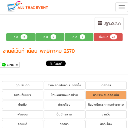
Tog
navi
ปฏิทินอีเว้นท์
ส.ค.
14
ก.ย.
6
ต.ค.
2
ทั้งหมด
23
งานอีเว้นท์ เดือน พฤษภาคม 2570
ทุกประเภท
งานแสดงสินค้า / ช้อปปิ้ง
เทศกาล
อบรมสัมมนา
บ้านและของแต่งบ้าน
อาหารและเครื่องดื่ม
บันเทิง
ท่องเที่ยว
ศิลปะ/นิทรรศการ/ถ่ายภาพ
ฟุตบอล
ปั่นจักรยาน
งานวิ่ง
รถยนต์
ศาสนา
สัตว์เลี้ยง