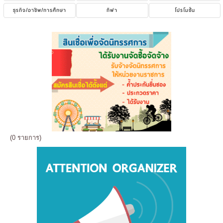
ธุรกิจ/อาชีพ/การศึกษา
กีฬา
โปรโมชั่น
(0 รายการ)