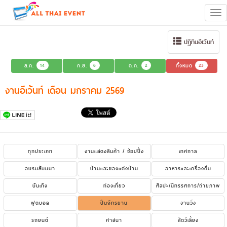
Tog
navi
ปฏิทินอีเว้นท์
ส.ค.
14
ก.ย.
6
ต.ค.
2
ทั้งหมด
23
งานอีเว้นท์ เดือน มกราคม 2569
ทุกประเภท
งานแสดงสินค้า / ช้อปปิ้ง
เทศกาล
อบรมสัมมนา
บ้านและของแต่งบ้าน
อาหารและเครื่องดื่ม
บันเทิง
ท่องเที่ยว
ศิลปะ/นิทรรศการ/ถ่ายภาพ
ฟุตบอล
ปั่นจักรยาน
งานวิ่ง
รถยนต์
ศาสนา
สัตว์เลี้ยง