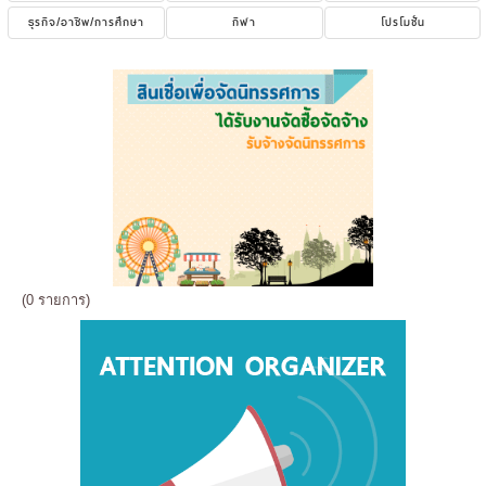
ธุรกิจ/อาชีพ/การศึกษา
กีฬา
โปรโมชั่น
(0 รายการ)