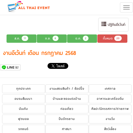
Tog
navi
ปฏิทินอีเว้นท์
ส.ค.
11
ก.ย.
6
ต.ค.
2
ทั้งหมด
20
งานอีเว้นท์ เดือน กรกฎาคม 2568
ทุกประเภท
งานแสดงสินค้า / ช้อปปิ้ง
เทศกาล
อบรมสัมมนา
บ้านและของแต่งบ้าน
อาหารและเครื่องดื่ม
บันเทิง
ท่องเที่ยว
ศิลปะ/นิทรรศการ/ถ่ายภาพ
ฟุตบอล
ปั่นจักรยาน
งานวิ่ง
รถยนต์
ศาสนา
สัตว์เลี้ยง