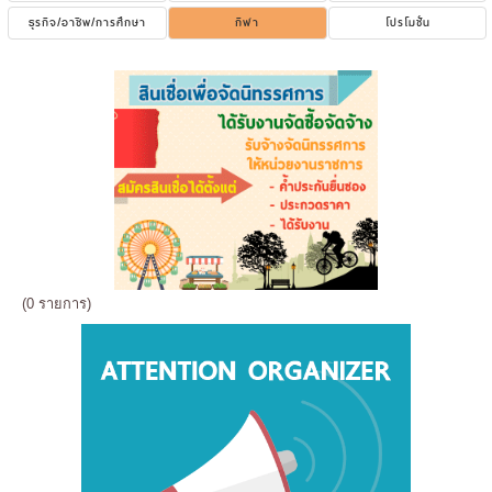
ธุรกิจ/อาชีพ/การศึกษา
กีฬา
โปรโมชั่น
(0 รายการ)