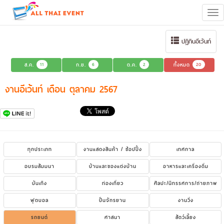
Tog
navi
ปฏิทินอีเว้นท์
ส.ค.
11
ก.ย.
6
ต.ค.
2
ทั้งหมด
20
งานอีเว้นท์ เดือน ตุลาคม 2567
ทุกประเภท
งานแสดงสินค้า / ช้อปปิ้ง
เทศกาล
อบรมสัมมนา
บ้านและของแต่งบ้าน
อาหารและเครื่องดื่ม
บันเทิง
ท่องเที่ยว
ศิลปะ/นิทรรศการ/ถ่ายภาพ
ฟุตบอล
ปั่นจักรยาน
งานวิ่ง
รถยนต์
ศาสนา
สัตว์เลี้ยง