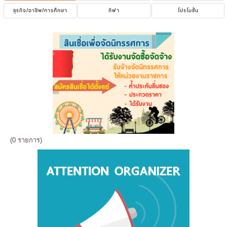
ธุรกิจ/อาชีพ/การศึกษา
กีฬา
โปรโมชั่น
(0 รายการ)