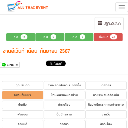
Tog
navi
ปฏิทินอีเว้นท์
ส.ค.
14
ก.ย.
6
ต.ค.
2
ทั้งหมด
23
งานอีเว้นท์ เดือน กันยายน 2567
ทุกประเภท
งานแสดงสินค้า / ช้อปปิ้ง
เทศกาล
อบรมสัมมนา
บ้านและของแต่งบ้าน
อาหารและเครื่องดื่ม
บันเทิง
ท่องเที่ยว
ศิลปะ/นิทรรศการ/ถ่ายภาพ
ฟุตบอล
ปั่นจักรยาน
งานวิ่ง
รถยนต์
ศาสนา
สัตว์เลี้ยง