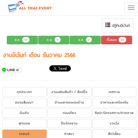
Tog
navi
ปฏิทินอีเว้นท์
ส.ค.
14
ก.ย.
6
ต.ค.
2
ทั้งหมด
23
งานอีเว้นท์ เดือน ธันวาคม 2566
ทุกประเภท
งานแสดงสินค้า / ช้อปปิ้ง
เทศกาล
อบรมสัมมนา
บ้านและของแต่งบ้าน
อาหารและเครื่องดื่ม
บันเทิง
ท่องเที่ยว
ศิลปะ/นิทรรศการ/ถ่ายภาพ
ฟุตบอล
ปั่นจักรยาน
งานวิ่ง
รถยนต์
ศาสนา
สัตว์เลี้ยง