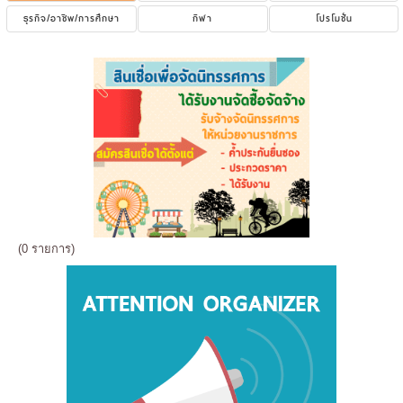
ธุรกิจ/อาชีพ/การศึกษา
กีฬา
โปรโมชั่น
(0 รายการ)