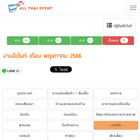
Tog
navi
ปฏิทินอีเว้นท์
ส.ค.
14
ก.ย.
6
ต.ค.
2
ทั้งหมด
23
งานอีเว้นท์ เดือน พฤษภาคม 2566
ทุกประเภท
งานแสดงสินค้า / ช้อปปิ้ง
เทศกาล
อบรมสัมมนา
บ้านและของแต่งบ้าน
อาหารและเครื่องดื่ม
บันเทิง
ท่องเที่ยว
ศิลปะ/นิทรรศการ/ถ่ายภาพ
ฟุตบอล
ปั่นจักรยาน
งานวิ่ง
รถยนต์
ศาสนา
สัตว์เลี้ยง