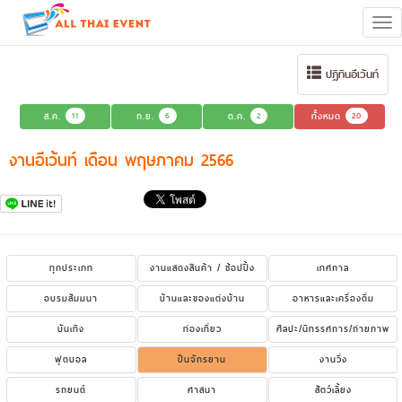
Tog
navi
ปฏิทินอีเว้นท์
ส.ค.
11
ก.ย.
6
ต.ค.
2
ทั้งหมด
20
งานอีเว้นท์ เดือน พฤษภาคม 2566
ทุกประเภท
งานแสดงสินค้า / ช้อปปิ้ง
เทศกาล
อบรมสัมมนา
บ้านและของแต่งบ้าน
อาหารและเครื่องดื่ม
บันเทิง
ท่องเที่ยว
ศิลปะ/นิทรรศการ/ถ่ายภาพ
ฟุตบอล
ปั่นจักรยาน
งานวิ่ง
รถยนต์
ศาสนา
สัตว์เลี้ยง