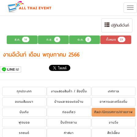
Tog
navi
ปฏิทินอีเว้นท์
ส.ค.
14
ก.ย.
6
ต.ค.
2
ทั้งหมด
23
งานอีเว้นท์ เดือน พฤษภาคม 2566
ทุกประเภท
งานแสดงสินค้า / ช้อปปิ้ง
เทศกาล
อบรมสัมมนา
บ้านและของแต่งบ้าน
อาหารและเครื่องดื่ม
บันเทิง
ท่องเที่ยว
ศิลปะ/นิทรรศการ/ถ่ายภาพ
ฟุตบอล
ปั่นจักรยาน
งานวิ่ง
รถยนต์
ศาสนา
สัตว์เลี้ยง