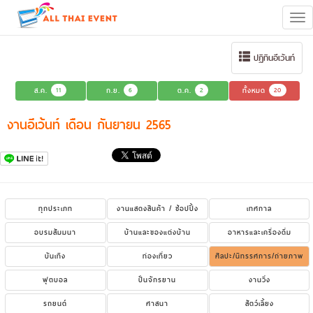
Tog
navi
ปฏิทินอีเว้นท์
ส.ค.
11
ก.ย.
6
ต.ค.
2
ทั้งหมด
20
งานอีเว้นท์ เดือน กันยายน 2565
ทุกประเภท
งานแสดงสินค้า / ช้อปปิ้ง
เทศกาล
อบรมสัมมนา
บ้านและของแต่งบ้าน
อาหารและเครื่องดื่ม
บันเทิง
ท่องเที่ยว
ศิลปะ/นิทรรศการ/ถ่ายภาพ
ฟุตบอล
ปั่นจักรยาน
งานวิ่ง
รถยนต์
ศาสนา
สัตว์เลี้ยง