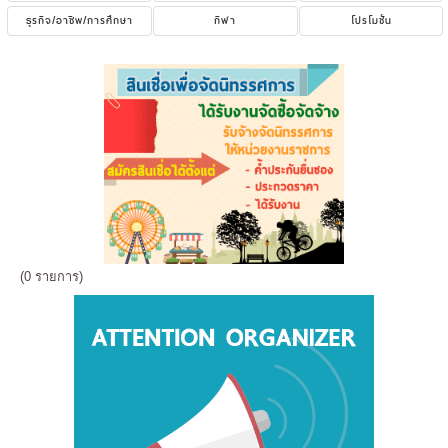
ธุรกิจ/อาชีพ/การศึกษา
กีฬา
โปรโมชั่น
(0 รายการ)