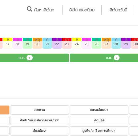
ค้นหาอีเว้นท์
อีเว้นท์ยอดนิยม
อีเว้นท์วันนี้
จ
อ
พ
พฤ
ศ
ส
อา
จ
อ
พ
พฤ
ศ
ส
อา
17
18
19
20
21
22
23
24
25
26
27
28
29
30
ก.ย.
6
ต.ค.
2
เทศกาล
อบรมสัมมนา
ศิลปะ/นิทรรศการ/ถ่ายภาพ
ฟุตบอล
สัตว์เลี้ยง
ธุรกิจ/อาชีพ/การศึกษา