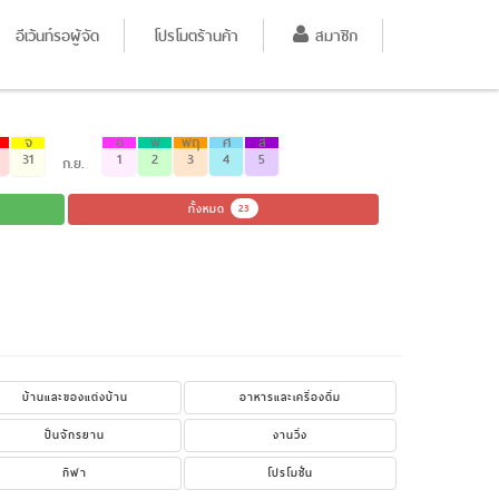
อีเว้นท์รอผู้จัด
โปรโมตร้านค้า
สมาชิก
จ
อ
พ
พฤ
ศ
ส
31
1
2
3
4
5
ก.ย.
ทั้งหมด
23
บ้านและของแต่งบ้าน
อาหารและเครื่องดื่ม
ปั่นจักรยาน
งานวิ่ง
กีฬา
โปรโมชั่น