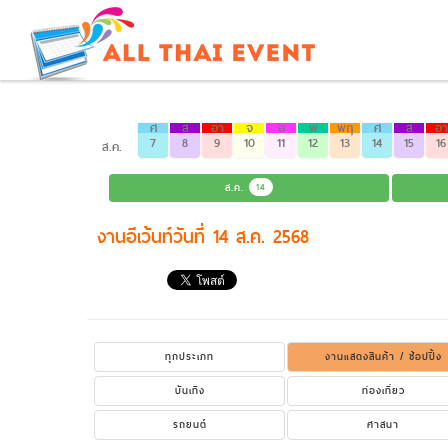
ศ
ส
อา
จ
อ
พ
พฤ
ศ
ส
อา
7
8
9
10
11
12
13
14
15
16
ส.ค.
ส.ค.
14
งานอีเว้นท์วันที่ 14 ส.ค. 2568
ทุกประเภท
งานแสดงสินค้า / ช้อปปิ้ง
บันเทิง
ท่องเที่ยว
รถยนต์
ศาสนา