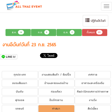
Tog
navi
ปฏิทินอีเว้นท์
ส.ค.
14
ก.ย.
6
ต.ค.
2
ทั้งหมด
23
งานอีเว้นท์วันที่ 23 ก.ย. 2565
ทุกประเภท
งานแสดงสินค้า / ช้อปปิ้ง
เทศกาล
อบรมสัมมนา
บ้านและของแต่งบ้าน
อาหารและเครื่องดื่ม
บันเทิง
ท่องเที่ยว
ศิลปะ/นิทรรศการ/ถ่ายภาพ
ฟุตบอล
ปั่นจักรยาน
งานวิ่ง
รถยนต์
ศาสนา
สัตว์เลี้ยง