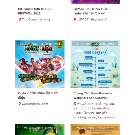
BIG MOUNTAIN MUSIC
IMPACT LIGHTING FEST
FESTIVAL 2019
เทศกาลไฟ “สุด ปี แสง”
The Ocean เขาใหญ่
IMPACT เมืองทองธานี
21 ต.ค. 2562 - 31 ม.ค. 2563
6 ธ.ค. 2562 - 5 เม.ย. 2563
Oishi x ROV รับยกเซ็ท 5 สกิน
Chang Chill Park Presents
ญี่ปุ่น
Wongnai Food Caravan
wwwoishidrink.com
พิษณุโลก, ราชบุรี, กรุงเทพ,
ขอนแก่น, อุบลฯ, นครปฐม,
อยุธยา, โคราช, นครศรีฯ,
หาดใหญ่, สุราษฎร์ฯ, กรุงเทพฯ
28 พ.ย. - 31 ธ.ค. 2562
25 พ.ย. 2562 - 5 ม.ค. 2563