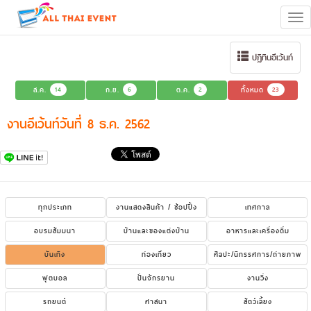
Tog
navi
ปฏิทินอีเว้นท์
ส.ค.
14
ก.ย.
6
ต.ค.
2
ทั้งหมด
23
งานอีเว้นท์วันที่ 8 ธ.ค. 2562
ทุกประเภท
งานแสดงสินค้า / ช้อปปิ้ง
เทศกาล
อบรมสัมมนา
บ้านและของแต่งบ้าน
อาหารและเครื่องดื่ม
บันเทิง
ท่องเที่ยว
ศิลปะ/นิทรรศการ/ถ่ายภาพ
ฟุตบอล
ปั่นจักรยาน
งานวิ่ง
รถยนต์
ศาสนา
สัตว์เลี้ยง