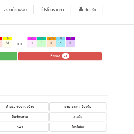
อีเว้นท์รอผู้จัด
โปรโมตร้านค้า
สมาชิก
จ
อ
พ
พฤ
ศ
ส
31
1
2
3
4
5
ก.ย.
ทั้งหมด
23
บ้านและของแต่งบ้าน
อาหารและเครื่องดื่ม
ปั่นจักรยาน
งานวิ่ง
กีฬา
โปรโมชั่น