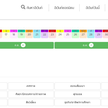
ค้นหาอีเว้นท์
อีเว้นท์ยอดนิยม
อีเว้นท์วันนี้
จ
อ
พ
พฤ
ศ
ส
อา
จ
อ
พ
พฤ
ศ
ส
อา
17
18
19
20
21
22
23
24
25
26
27
28
29
30
ก.ย.
6
ต.ค.
2
เทศกาล
อบรมสัมมนา
ศิลปะ/นิทรรศการ/ถ่ายภาพ
ฟุตบอล
สัตว์เลี้ยง
ธุรกิจ/อาชีพ/การศึกษา