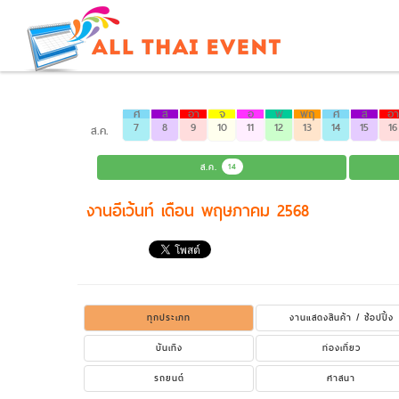
ศ
ส
อา
จ
อ
พ
พฤ
ศ
ส
อา
7
8
9
10
11
12
13
14
15
16
ส.ค.
ส.ค.
14
งานอีเว้นท์ เดือน พฤษภาคม 2568
ทุกประเภท
งานแสดงสินค้า / ช้อปปิ้ง
บันเทิง
ท่องเที่ยว
รถยนต์
ศาสนา