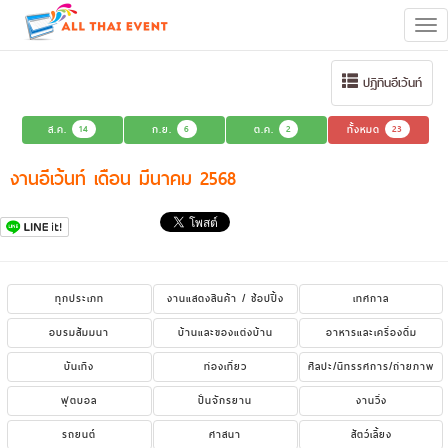
Tog
navi
ปฏิทินอีเว้นท์
ส.ค.
14
ก.ย.
6
ต.ค.
2
ทั้งหมด
23
งานอีเว้นท์ เดือน มีนาคม 2568
ทุกประเภท
งานแสดงสินค้า / ช้อปปิ้ง
เทศกาล
อบรมสัมมนา
บ้านและของแต่งบ้าน
อาหารและเครื่องดื่ม
บันเทิง
ท่องเที่ยว
ศิลปะ/นิทรรศการ/ถ่ายภาพ
ฟุตบอล
ปั่นจักรยาน
งานวิ่ง
รถยนต์
ศาสนา
สัตว์เลี้ยง