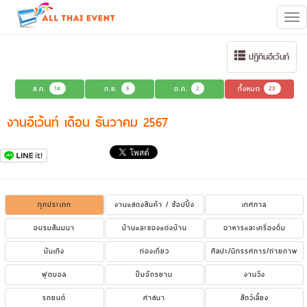
Tog
navi
ปฏิทินอีเว้นท์
ส.ค.
14
ก.ย.
6
ต.ค.
2
ทั้งหมด
23
งานอีเว้นท์ เดือน ธันวาคม 2567
ทุกประเภท
งานแสดงสินค้า / ช้อปปิ้ง
เทศกาล
อบรมสัมมนา
บ้านและของแต่งบ้าน
อาหารและเครื่องดื่ม
บันเทิง
ท่องเที่ยว
ศิลปะ/นิทรรศการ/ถ่ายภาพ
ฟุตบอล
ปั่นจักรยาน
งานวิ่ง
รถยนต์
ศาสนา
สัตว์เลี้ยง