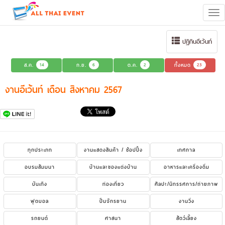
Tog
navi
ปฏิทินอีเว้นท์
ส.ค.
14
ก.ย.
6
ต.ค.
2
ทั้งหมด
23
งานอีเว้นท์ เดือน สิงหาคม 2567
ทุกประเภท
งานแสดงสินค้า / ช้อปปิ้ง
เทศกาล
อบรมสัมมนา
บ้านและของแต่งบ้าน
อาหารและเครื่องดื่ม
บันเทิง
ท่องเที่ยว
ศิลปะ/นิทรรศการ/ถ่ายภาพ
ฟุตบอล
ปั่นจักรยาน
งานวิ่ง
รถยนต์
ศาสนา
สัตว์เลี้ยง