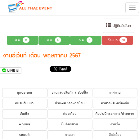
Tog
navi
ปฏิทินอีเว้นท์
ส.ค.
11
ก.ย.
6
ต.ค.
2
ทั้งหมด
20
งานอีเว้นท์ เดือน พฤษภาคม 2567
ทุกประเภท
งานแสดงสินค้า / ช้อปปิ้ง
เทศกาล
อบรมสัมมนา
บ้านและของแต่งบ้าน
อาหารและเครื่องดื่ม
บันเทิง
ท่องเที่ยว
ศิลปะ/นิทรรศการ/ถ่ายภาพ
ฟุตบอล
ปั่นจักรยาน
งานวิ่ง
รถยนต์
ศาสนา
สัตว์เลี้ยง