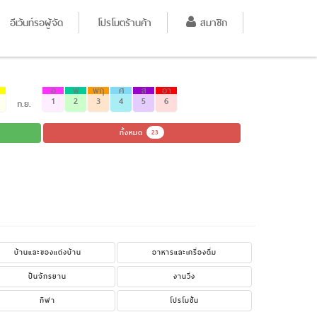
อีเว้นท์รอผู้จัด
โปรโมตร้านค้า
สมาชิก
อ
พ
พฤ
ศ
ส
อา
1
2
3
4
5
6
ก.ย.
ทั้งหมด
23
บ้านและของแต่งบ้าน
อาหารและเครื่องดื่ม
ปั่นจักรยาน
งานวิ่ง
กีฬา
โปรโมชั่น