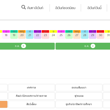
ค้นหาอีเว้นท์
อีเว้นท์ยอดนิยม
อีเว้นท์วันนี้
อ
พ
พฤ
ศ
ส
อา
จ
อ
พ
พฤ
ศ
ส
อา
จ
18
19
20
21
22
23
24
25
26
27
28
29
30
31
ก.ย.
6
ต.ค.
2
เทศกาล
อบรมสัมมนา
ศิลปะ/นิทรรศการ/ถ่ายภาพ
ฟุตบอล
สัตว์เลี้ยง
ธุรกิจ/อาชีพ/การศึกษา