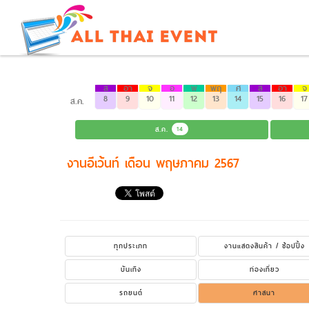
ส
อา
จ
อ
พ
พฤ
ศ
ส
อา
จ
8
9
10
11
12
13
14
15
16
17
ส.ค.
ส.ค.
14
งานอีเว้นท์ เดือน พฤษภาคม 2567
ทุกประเภท
งานแสดงสินค้า / ช้อปปิ้ง
บันเทิง
ท่องเที่ยว
รถยนต์
ศาสนา