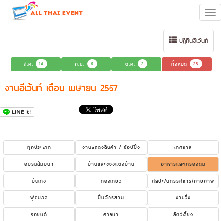
Tog
navi
ปฏิทินอีเว้นท์
ส.ค.
14
ก.ย.
6
ต.ค.
2
ทั้งหมด
23
งานอีเว้นท์ เดือน เมษายน 2567
ทุกประเภท
งานแสดงสินค้า / ช้อปปิ้ง
เทศกาล
อบรมสัมมนา
บ้านและของแต่งบ้าน
อาหารและเครื่องดื่ม
บันเทิง
ท่องเที่ยว
ศิลปะ/นิทรรศการ/ถ่ายภาพ
ฟุตบอล
ปั่นจักรยาน
งานวิ่ง
รถยนต์
ศาสนา
สัตว์เลี้ยง