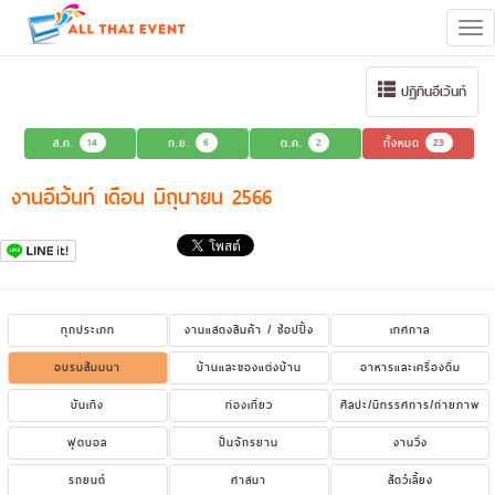
Tog
navi
ปฏิทินอีเว้นท์
ส.ค.
14
ก.ย.
6
ต.ค.
2
ทั้งหมด
23
งานอีเว้นท์ เดือน มิถุนายน 2566
ทุกประเภท
งานแสดงสินค้า / ช้อปปิ้ง
เทศกาล
อบรมสัมมนา
บ้านและของแต่งบ้าน
อาหารและเครื่องดื่ม
บันเทิง
ท่องเที่ยว
ศิลปะ/นิทรรศการ/ถ่ายภาพ
ฟุตบอล
ปั่นจักรยาน
งานวิ่ง
รถยนต์
ศาสนา
สัตว์เลี้ยง