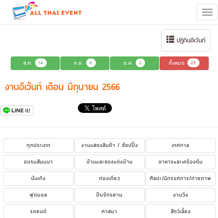
Tog
navi
ปฏิทินอีเว้นท์
ส.ค.
14
ก.ย.
6
ต.ค.
2
ทั้งหมด
23
งานอีเว้นท์ เดือน มิถุนายน 2566
ทุกประเภท
งานแสดงสินค้า / ช้อปปิ้ง
เทศกาล
อบรมสัมมนา
บ้านและของแต่งบ้าน
อาหารและเครื่องดื่ม
บันเทิง
ท่องเที่ยว
ศิลปะ/นิทรรศการ/ถ่ายภาพ
ฟุตบอล
ปั่นจักรยาน
งานวิ่ง
รถยนต์
ศาสนา
สัตว์เลี้ยง