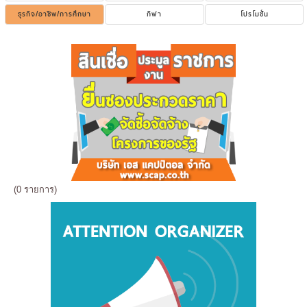
ธุรกิจ/อาชีพ/การศึกษา
กีฬา
โปรโมชั่น
(0 รายการ)