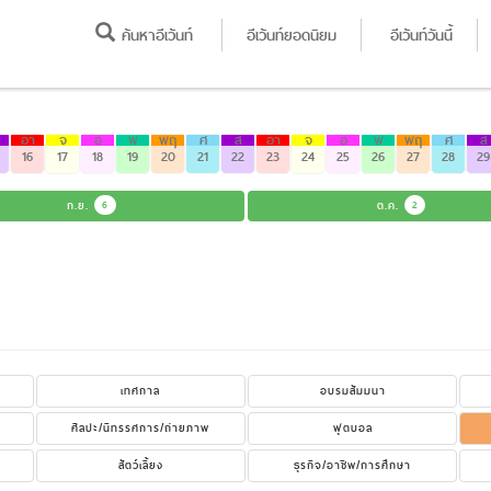
ค้นหาอีเว้นท์
อีเว้นท์ยอดนิยม
อีเว้นท์วันนี้
อา
จ
อ
พ
พฤ
ศ
ส
อา
จ
อ
พ
พฤ
ศ
ส
16
17
18
19
20
21
22
23
24
25
26
27
28
29
ก.ย.
6
ต.ค.
2
เทศกาล
อบรมสัมมนา
ศิลปะ/นิทรรศการ/ถ่ายภาพ
ฟุตบอล
สัตว์เลี้ยง
ธุรกิจ/อาชีพ/การศึกษา