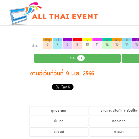
พฤ
ศ
ส
อา
จ
อ
พ
พฤ
ศ
ส
6
7
8
9
10
11
12
13
14
15
ส.ค.
ส.ค.
14
งานอีเว้นท์วันที่ 9 มิ.ย. 2566
ทุกประเภท
งานแสดงสินค้า / ช้อปปิ้ง
บันเทิง
ท่องเที่ยว
รถยนต์
ศาสนา