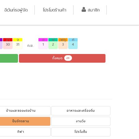
อีเว้นท์รอผู้จัด
โปรโมตร้านค้า
สมาชิก
อา
จ
อ
พ
พฤ
ศ
30
31
1
2
3
4
ก.ย.
ทั้งหมด
23
บ้านและของแต่งบ้าน
อาหารและเครื่องดื่ม
ปั่นจักรยาน
งานวิ่ง
กีฬา
โปรโมชั่น