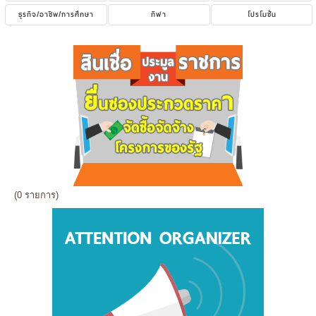
ธุรกิจ/อาชีพ/การศึกษา
กีฬา
โปรโมชั่น
(0 รายการ)