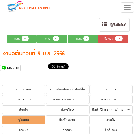
Tog
navi
ปฏิทินอีเว้นท์
ส.ค.
14
ก.ย.
6
ต.ค.
2
ทั้งหมด
23
งานอีเว้นท์วันที่ 9 มิ.ย. 2566
ทุกประเภท
งานแสดงสินค้า / ช้อปปิ้ง
เทศกาล
อบรมสัมมนา
บ้านและของแต่งบ้าน
อาหารและเครื่องดื่ม
บันเทิง
ท่องเที่ยว
ศิลปะ/นิทรรศการ/ถ่ายภาพ
ฟุตบอล
ปั่นจักรยาน
งานวิ่ง
รถยนต์
ศาสนา
สัตว์เลี้ยง