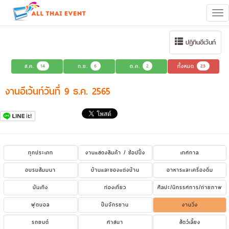
Tog
navi
ปฏิทินอีเว้นท์
ส.ค.
14
ก.ย.
6
ต.ค.
2
ทั้งหมด
23
งานอีเว้นท์วันที่ 9 ธ.ค. 2565
ทุกประเภท
งานแสดงสินค้า / ช้อปปิ้ง
เทศกาล
อบรมสัมมนา
บ้านและของแต่งบ้าน
อาหารและเครื่องดื่ม
บันเทิง
ท่องเที่ยว
ศิลปะ/นิทรรศการ/ถ่ายภาพ
ฟุตบอล
ปั่นจักรยาน
งานวิ่ง
รถยนต์
ศาสนา
สัตว์เลี้ยง