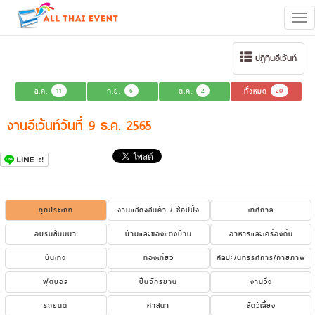
Tog
navi
ปฏิทินอีเว้นท์
ส.ค.
11
ก.ย.
6
ต.ค.
2
ทั้งหมด
20
งานอีเว้นท์วันที่ 9 ธ.ค. 2565
ทุกประเภท
งานแสดงสินค้า / ช้อปปิ้ง
เทศกาล
อบรมสัมมนา
บ้านและของแต่งบ้าน
อาหารและเครื่องดื่ม
บันเทิง
ท่องเที่ยว
ศิลปะ/นิทรรศการ/ถ่ายภาพ
ฟุตบอล
ปั่นจักรยาน
งานวิ่ง
รถยนต์
ศาสนา
สัตว์เลี้ยง