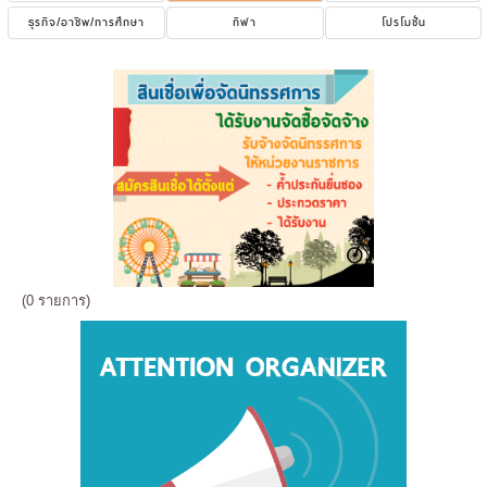
ธุรกิจ/อาชีพ/การศึกษา
กีฬา
โปรโมชั่น
(0 รายการ)