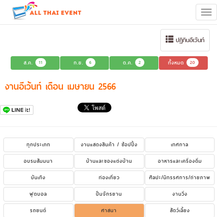
Tog
navi
ปฏิทินอีเว้นท์
ส.ค.
11
ก.ย.
6
ต.ค.
2
ทั้งหมด
20
งานอีเว้นท์ เดือน เมษายน 2566
ทุกประเภท
งานแสดงสินค้า / ช้อปปิ้ง
เทศกาล
อบรมสัมมนา
บ้านและของแต่งบ้าน
อาหารและเครื่องดื่ม
บันเทิง
ท่องเที่ยว
ศิลปะ/นิทรรศการ/ถ่ายภาพ
ฟุตบอล
ปั่นจักรยาน
งานวิ่ง
รถยนต์
ศาสนา
สัตว์เลี้ยง