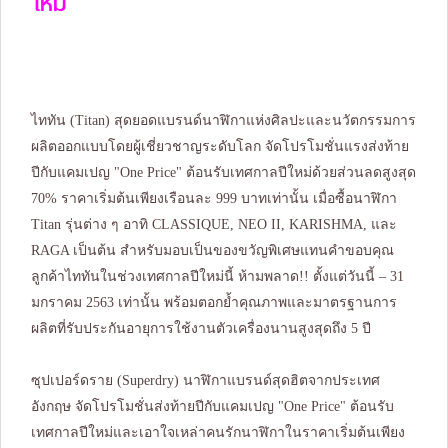
ใหม่
ไททัน (Titan) สุดยอดแบรนด์นาฬิกาแห่งศิลปะและนวัตกรรมการ
ผลิตออกแบบโดยผู้เชี่ยวชาญระดับโลก จัดโปรโมชั่นแรงส่งท้าย
ปีกับแคมเปญ "One Price" ต้อนรับเทศกาลปีใหม่ด้วยส่วนลดสูงสุด
70% ราคาเริ่มต้นเพียงเรือนละ 999 บาทเท่านั้น เมื่อซื้อนาฬิกา
Titan รุ่นต่าง ๆ อาทิ CLASSIQUE, NEO II, KARISHMA, และ
RAGA เป็นต้น สำหรับมอบเป็นของขวัญพิเศษแทนคำขอบคุณ
ลูกค้าไททันในช่วงเทศกาลปีใหม่นี้ ห้ามพลาด!! ตั้งแต่วันนี้ – 31
มกราคม 2563 เท่านั้น พร้อมตอกย้ำคุณภาพและมาตรฐานการ
ผลิตที่รับประกันอายุการใช้งานตัวเครื่องนานสูงสุดถึง 5 ปี
ซุปเปอร์ดราย (Superdry) นาฬิกาแบรนด์สุดฮิตจากประเทศ
อังกฤษ จัดโปรโมชั่นส่งท้ายปีกับแคมเปญ "One Price" ต้อนรับ
เทศกาลปีใหม่และเอาใจเหล่าคนรักนาฬิกาในราคาเริ่มต้นเพียง