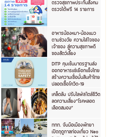
ตรวจสุขภาพประกันสังคม
ตรวจได้ฟรี 14 รายการ
อาหารน้องหมา-น้องแมว
ตามช่วงวัย ความใส่ใจของ
เจ้าของ สู่ความสุขภาพดี
ของสัตว์เลี้ยง
DITP คุมเข้มมาตรฐานส่ง
ออกอาหารแช่เยือกแข็งไทย
สร้างความเชื่อมั่นสินค้าไทย
ปลอดเชื้อโควิด-19
เคล็ดลับ ปรับไลฟ์สไตล์ชีวิต
ลดความเสี่ยง“โรคหลอด
เลือดสมอง”
ททท. จับมือเมืองพัทยา
เปิดฤดูกาลท่องเที่ยว Neo