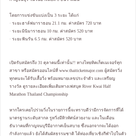
โดยการแข่งขันแบ่งเป็น 3 ระยะ ได้แก่
· ระยะฮาล์ฟมาราธอน 21.1 กม. ค่าสมัคร 720 บาท
· ระยะมินิมาราธอน 10 กม. ค่าสมัคร 520 บาท
· ระยะฟันรัน 6.5 กม. ค่าสมัคร 520 บาท
เปิดรับสมัครถึง 31 ตุลาคมนี้เท่านั้น!! ทางไทยทิคเก็ตเมเจอร์ทุก
สาขา หรือสมัครออนไลน์ที่
www.thaiticketmajor.com
ผู้สมัครวิ่ง
ทุกคนจะได้รับเสื้อวิ่ง พร้อมหมายเลขประจำตัว และเหรียญ
รางวัล ดูรายละเอียดเพิ่มเติมทางเฟสบุค River Kwai Half
Marathon Thailand Championship
หากใครเคยไปร่วมวิ่งในรายการนี้จะทราบดีว่ามีการจัดการที่ได้
มาตรฐานระดับสากล รูทวิ่งมีทิวทัศน์สวยงาม และในเดือน
ธันวาคมที่กาญจนบุรีมีอากาศเย็นสบาย ซึ่งนอกจากจะได้ออก
กำลังกายแล้ว ยังได้สัมผัสธรรมชาติ ได้ท่องเที่ยวเชิงกีฬาไปในตัว