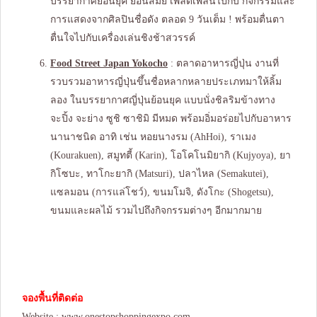
บรรยากาศย้อนยุค ย้อนสมัย เพลิดเพลินไปกับ กิจกรรมและ
การแสดงจากศิลปินชื่อดัง ตลอด 9 วันเต็ม ! พร้อมตื่นตา
ตื่นใจไปกับเครื่องเล่นชิงช้าสวรรค์
Food Street Japan Yokocho
: ตลาดอาหารญี่ปุ่น งานที่
รวบรวมอาหารญี่ปุ่นขึ้นชื่อหลากหลายประเภทมาให้ลิ้ม
ลอง ในบรรยากาศญี่ปุ่นย้อนยุค แบบนั่งชิลริมข้างทาง
จะปิ้ง จะย่าง ซูชิ ซาชิมิ มีหมด พร้อมอิ่มอร่อยไปกับอาหาร
นานาชนิด อาทิ เช่น หอยนางรม (AhHoi), ราเมง
(Kourakuen), สมูทตี้ (Karin), โอโคโนมิยากิ (Kujyoya), ยา
กิโซบะ, ทาโกะยากิ (Matsuri), ปลาไหล (Semakutei),
แซลมอน (การแล่โชว์), ขนมโมจิ, ดังโกะ (Shogetsu),
ขนมและผลไม้ รวมไปถึงกิจกรรมต่างๆ อีกมากมาย
จองพื้นที่ติดต่อ
Website :
www.onestopshoppingexpo.com