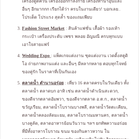
เครื่องดูดควัน เครื่องออกกำลังกาย เครื่องทำน้ำอุ่นและ
อื่นๆ อีกมากกก เรียกได้ว่า ครบในงานเดียว! บอกเลย..
โปรเด็ด โปรแรง สุดล้ำ ของแถมเพียบ
Fashion Street Market
: สินค้าแฟชั่น เสื้อผ้า รองเท้า
กระเป๋า เครื่องประดับ เพชร พลอย อัญมณี ครบทุกแบบ
เอาใจสายแฟร์
Wedding
Expo
: แพ็คเกจแต่งงาน ชุดแต่งงาน เวดดิ้งสตูดิ
โอ ถ่ายภาพงานแต่ง และอื่นๆ มีหลากหลาย ตอบทุกโจทย์
ของคู่รัก ในราคาที่เป็นกันเอง
ตลาดน้ำ ตำนานอร่อย
: เที่ยว 16 ตลาดครบในวันเดียว ทั้ง
ตลาดน้ำ ตลาดบก อาทิ เช่น ตลาดน้ำดำเนินสะดวก,
ของดีจากตลาดอัมพวา, ของดีจากตลาด อ.ต.ก., ตลาดน้ำ
ขวัญเรียม, ตลาดน้ำโบราณบางพลี, ตลาดน้ำวัดตะเคียน,
ตลาดน้ำคลองลัดมะยม, ตลาดโบราณมหานคร, ตลาดน้ำ
บางคูลัด, ตลาดอาหารย้อนวันวาน ฯลฯ ยกทัพความอร่อย
ที่มีทั้งอาหารโบราณ ขนม ของกินคาวหวาน ใน