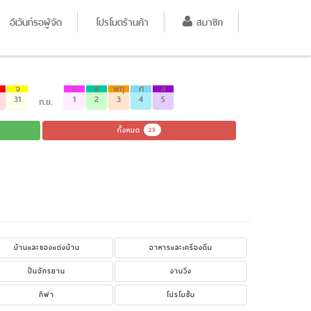
อีเว้นท์รอผู้จัด
โปรโมตร้านค้า
สมาชิก
จ
อ
พ
พฤ
ศ
ส
31
1
2
3
4
5
ก.ย.
ทั้งหมด
23
บ้านและของแต่งบ้าน
อาหารและเครื่องดื่ม
ปั่นจักรยาน
งานวิ่ง
กีฬา
โปรโมชั่น