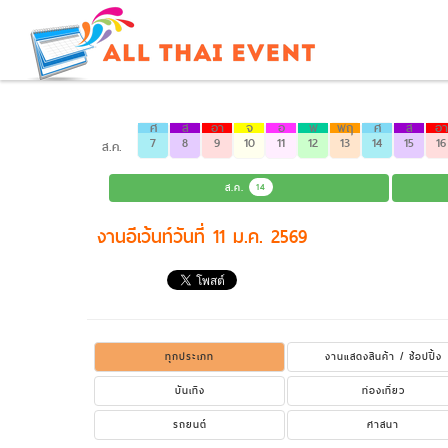
ศ
ส
อา
จ
อ
พ
พฤ
ศ
ส
อา
7
8
9
10
11
12
13
14
15
16
ส.ค.
ส.ค.
14
งานอีเว้นท์วันที่ 11 ม.ค. 2569
ทุกประเภท
งานแสดงสินค้า / ช้อปปิ้ง
บันเทิง
ท่องเที่ยว
รถยนต์
ศาสนา