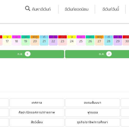
ค้นหาอีเว้นท์
อีเว้นท์ยอดนิยม
อีเว้นท์วันนี้
จ
อ
พ
พฤ
ศ
ส
อา
จ
อ
พ
พฤ
ศ
ส
อา
17
18
19
20
21
22
23
24
25
26
27
28
29
30
ก.ย.
6
ต.ค.
2
เทศกาล
อบรมสัมมนา
ศิลปะ/นิทรรศการ/ถ่ายภาพ
ฟุตบอล
สัตว์เลี้ยง
ธุรกิจ/อาชีพ/การศึกษา