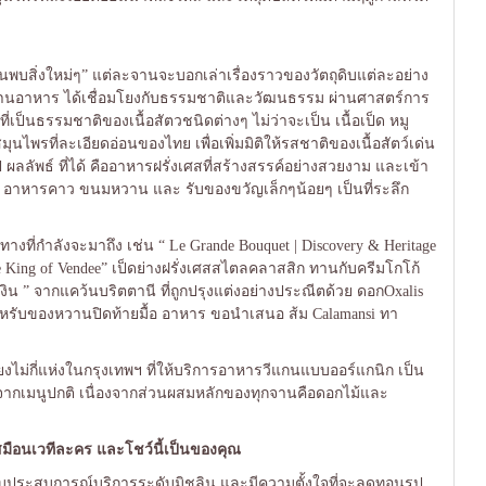
้นพบสิ่งใหม่ๆ” แต่ละจานจะบอกเล่าเรื่องราวของวัตถุดิบแต่ละอย่าง
ประทานอาหาร ได้เชื่อมโยงกับธรรมชาติและวัฒนธรรม ผ่านศาสตร์การ
่เป็นธรรมชาติของเนื้อสัตวชนิดต่างๆ ไม่ว่าจะเป็น เนื้อเป็ด หมู
พรที่ละเอียดอ่อนของไทย เพื่อเพิ่มมิติให้รสชาติของเนื้อสัตว์เด่น
 ผลลัพธ์ ที่ได้ คืออาหารฝรั่งเศสที่สร้างสรรค์อย่างสวยงาม และเข้า
che อาหารคาว ขนมหวาน และ รับของขวัญเล็กๆน้อยๆ เป็นที่ระลึก
างที่กำลังจะมาถึง เช่น “ Le Grande Bouquet | Discovery & Heritage
The King of Vendee” เป็ดย่างฝรั่งเศสสไตลคลาสสิก ทานกับครีมโกโก้
ำเงิน ” จากแคว้นบริตตานี ที่ถูกปรุงแต่งอย่างประณีตด้วย ดอกOxalis
ะสำหรับของหวานปิดท้ายมื้อ อาหาร ขอนำเสนอ ส้ม Calamansi ทา
ยงไม่กี่แห่งในกรุงเทพฯ ที่ให้บริการอาหารวีแกนแบบออร์แกนิก เป็น
งไป จากเมนูปกติ เนื่องจากส่วนผสมหลักของทุกจานคือดอกไม้และ
สมือนเวทีละคร และโชว์นี้เป็นของคุณ
่งมอบประสบการณ์บริการระดับมิชลิน และมีความตั้งใจที่จะลดทอนรูป