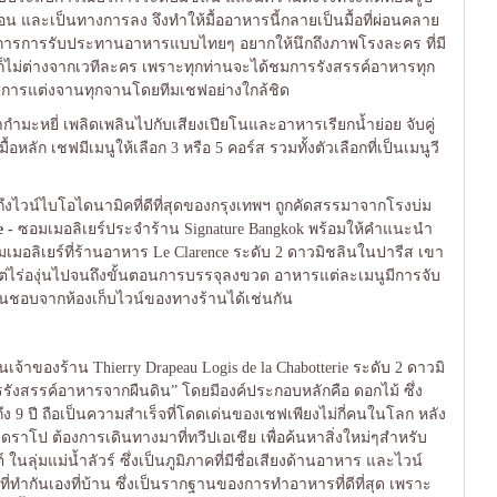
 และเป็นทางการลง จึงทำให้มื้ออาหารนี้กลายเป็นมื้อที่ผ่อนคลาย
รมการการรับประทานอาหารแบบไทยๆ อยากให้นึกถึงภาพโรงละคร ที่มี
k ก็ไม่ต่างจากเวทีละคร เพราะทุกท่านจะได้ชมการรังสรรค์อาหารทุก
นถึงการแต่งจานทุกจานโดยทีมเชฟอย่างใกล้ชิด
ากำมะหยี่ เพลิดเพลินไปกับเสียงเปียโนและอาหารเรียกน้ำย่อย จับคู่
หลัก เชฟมีเมนูให้เลือก 3 หรือ 5 คอร์ส รวมทั้งตัวเลือกที่เป็นเมนูวี
ถึงไวน์ไบโอไดนามิคที่ดีที่สุดของกรุงเทพฯ ถูกคัดสรรมาจากโรงบ่ม
e -
ซอมเมอลิเยร์ประจำร้าน Signature Bangkok พร้อมให้คำแนะนำ
มเมอลิเยร์ที่ร้านอาหาร Le Clarence ระดับ 2 ดาวมิชลินในปารีส เขา
แต่ไร่องุ่นไปจนถึงขั้นตอนการบรรจุลงขวด อาหารแต่ละเมนูมีการจับ
งชื่นชอบจากห้องเก็บไวน์ของทางร้านได้เช่นกัน
ป็นเจ้าของร้าน Thierry Drapeau Logis de la Chabotterie ระดับ 2 ดาวมิ
การรังสรรค์อาหารจากผืนดิน” โดยมีองค์ประกอบหลักคือ ดอกไม้ ซึ่ง
ถึง 9 ปี ถือเป็นความสำเร็จที่โดดเด่นของเชฟเพียงไม่กี่คนในโลก หลัง
 ดราโป ต้องการเดินทางมาที่ทวีปเอเชีย เพื่อค้นหาสิ่งใหม่ๆสำหรับ
ในลุ่มแม่น้ำลัวร์ ซึ่งเป็นภูมิภาคที่มีชื่อเสียงด้านอาหาร และไวน์
่ทำกันเองที่บ้าน ซึ่งเป็นรากฐานของการทำอาหารที่ดีที่สุด เพราะ