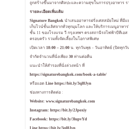
ถูกสร้างขึ้นมาจากศิลปะและความสุขในการปรุงอาหาร รวมทั้
รายละเอียดเพิ่มเติม
Signature Bangkok
นำเสนออาหารฝรั่งเศสสมัยใหม่ ที่มีแ
เก็บไวน์ชั้นเลิศจากทั่วทุกมุมโลก และให้บริการเมนูอาหารว
ชั้น 11 ของโรงแรม วี กรุงเทพฯ ตรงสถานีรถไฟฟ้าบีทีเ
ครอบครัว รวมทั้งจัดเลี้ยงในโอกาสพิเศษ
เปิดเวลา
18:00 – 21:00
น. ทุกวันพุธ - วันอาทิตย์ (ปิดทุกว
จำกัดจำนวนที่นั่งเพียง
30
ท่านต่อคืน
แนะนำให้สำรองที่นั่งล่วงหน้า ที่
https://signaturebangkok.com/book-a-table/
หรือแอด
Line
https://bit.ly/3ql8Jyn
ช่องทางการติดต่อ :
Website:
www.signaturebangkok.com
Instagram:
https://bit.ly/2Jpoxiy
Facebook:
https://bit.ly/3lupvYd
Line
https://bit.ly/3ql8Jyn