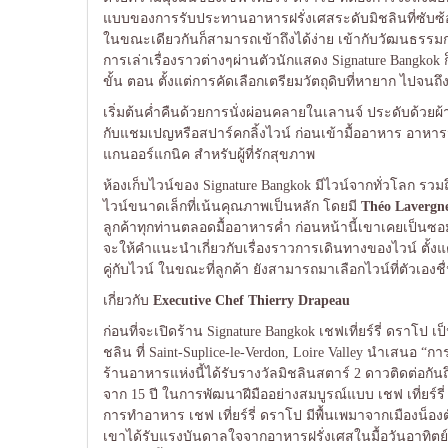
แบบของการรับประทานอาหารฝรั่งเศสระดับมิชลินที่ซับซ้อน
ในขณะเดียวกันก็สามารถเข้าถึงได้ง่าย เข้ากับวัฒนธร
การเล่าเรื่องราวต่างๆผ่านตัวนักแสดง Signature Bangko
ขั้น ตอน ตั้งแต่การคัดเลือกเตรียมวัตถุดิบที่หายาก ไปจ
เริ่มต้นค่ำคืนด้วยการนั่งผ่อนคลายในเลานจ์ ประดับด้วยผ้
กับแชมเปญหรือสปาร์คกลิ้งไวน์ ก่อนเข้ามื้ออาหาร อาหารมื้อ
แกนออร์แกนิค สำหรับผู้ที่รักสุขภาพ
ห้องเก็บไวน์ของ Signature Bangkok มีไวน์จากทั่วโลก รวม
ไวน์ขนาดเล็กที่เน้นคุณภาพเป็นหลัก โดยมี
Théo Lavergn
ลูกค้าทุกท่านตลอดมื้ออาหารค่ำ ก่อนหน้านี้เขาเคยเป็นซอ
จะให้คำแนะนำเกี่ยวกับเรื่องราวการเดินทางของไวน์ ตั้ง
คู่กับไวน์ ในขณะที่ลูกค้า ยังสามารถมาเลือกไวน์ที่ตัวเอ
เกี่ยวกับ
Executive Chef Thierry Drapeau
ก่อนที่จะเปิดร้าน Signature Bangkok เชฟเที่ยร์รี่ ดราโป เ
ชลิน ที่ Saint-Suplice-le-Verdon, Loire Valley นำเสนอ “
ร้านอาหารแห่งนี้ได้รับรางวัลมิชลินสตาร์ 2 ดาวติดต่อกัน
จาก 15 ปี ในการพัฒนาฝีมืออย่างสมบูรณ์แบบ เชฟ เที่ยร์รี่
การทำอาหาร เชฟ เที่ยร์รี่ ดราโป มีพื้นเพมาจากเมืองน็องต์ 
เขาได้รับแรงบันดาลใจจากอาหารฝรั่งเศสในมื้อวันอาทิตย์ที