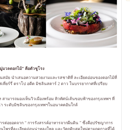
ู่มวลดอกไม้” คือตัวชูโรง
ทันสมัย นำเสนอความสวยงามและรสชาติที่ ละเอียดอ่อนของดอกไม้ที่
ี่ยร์รี่ ดราโป อดีต
มิชลินสตาร์ 2 ดาว ในบรรยากาศที่เปรียบ
พฯ สามารถมองเห็นวิวเมืองพร้อม ทิวทัศน์เส้นขอบฟ้าของกรุงเทพฯ ที่
นนำ ระดับมิชลินของกรุงเทพฯในอนาคตอันใกล้
รต่อยอดจาก “ การรังสรรค์อาหารจากผืนดิน ” ซึ่งคือปรัชญาการ
นไพรที่ละเอียดอ่อนน่าหลงใหล และวัตถุดิบสดใหม่ตามฤดูกาลที่ได้