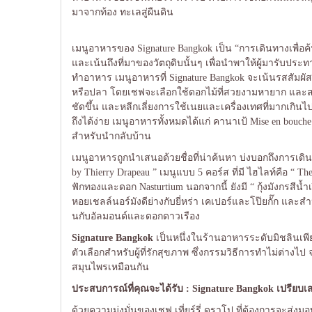
มาจากท้อง ทะเลสู่ผืนดิน
เมนูอาหารของ Signature Bangkok เป็น “การเดินทางเพื่อค
และเน้นถึงที่มาของวัตถุดิบนั้นๆ เพื่อนำพาให้ผู้มารับ
ทำอาหาร เมนูอาหารที่ Signature Bangkok จะเน้นรสสัมผัสที
หรือปลา โดยเชฟจะเลือกใช้ดอกไม้ที่สวยงามหายาก และสมุนไ
ชัดขึ้น และหลีกเลี่ยงการใช้เนยและเครื่องเทศที่มากเกินไป
ถึงได้ง่าย เมนูอาหารทั้งหมดได้แก่ คานาเป้ Mise en bou
สำหรับนำกลับบ้าน
เมนูอาหารถูกนำเสนอด้วยชื่อที่น่าค้นหา บ่งบอกถึงการเดินท
by Thierry Drapeau ” เมนูแบบ 5 คอร์ส ที่มี ไฮไลท์คือ “ 
ฟักทองและดอก Nasturtium นอกจากนี้ ยังมี “ กุ้งมังกรสีน้
หอยเชลล์นอร์มังดีย่างกับยี่หร่า เคเปอร์และโป๊ยกั๊ก แล
นกับอัลมอนด์และดอกดาวเรือง
Signature Bangkok
เป็นหนึ่งในร้านอาหารระดับมิชลินเพี
ตัวเลือกสำหรับผู้ที่รักสุขภาพ ซึ่งกรรมวิธีการทำไม่ต่า
สมุนไพรเหมือนกัน
ประสบการณ์ที่คุณจะได้รับ :
Signature Bangkok
เปรียบเ
ด้วยความมุ่งมั่นของเชฟ เที่ยร์รี่ ดราโป ที่ต้องการจะส