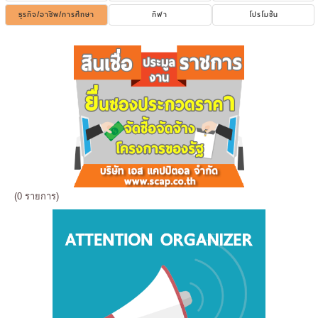
ธุรกิจ/อาชีพ/การศึกษา
กีฬา
โปรโมชั่น
(0 รายการ)