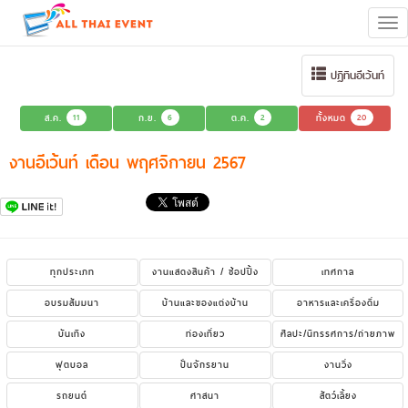
Tog
navi
ปฏิทินอีเว้นท์
ส.ค.
11
ก.ย.
6
ต.ค.
2
ทั้งหมด
20
งานอีเว้นท์ เดือน พฤศจิกายน 2567
ทุกประเภท
งานแสดงสินค้า / ช้อปปิ้ง
เทศกาล
อบรมสัมมนา
บ้านและของแต่งบ้าน
อาหารและเครื่องดื่ม
บันเทิง
ท่องเที่ยว
ศิลปะ/นิทรรศการ/ถ่ายภาพ
ฟุตบอล
ปั่นจักรยาน
งานวิ่ง
รถยนต์
ศาสนา
สัตว์เลี้ยง