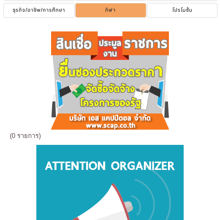
ธุรกิจ/อาชีพ/การศึกษา
กีฬา
โปรโมชั่น
(0 รายการ)