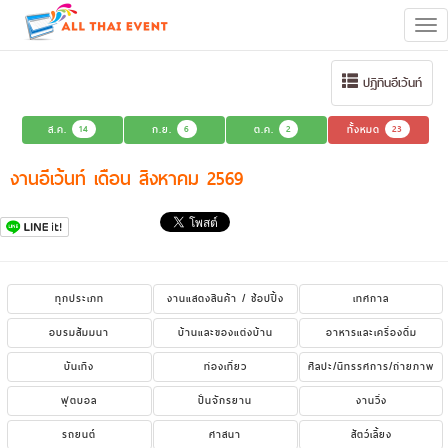
Tog
navi
ปฏิทินอีเว้นท์
ส.ค.
14
ก.ย.
6
ต.ค.
2
ทั้งหมด
23
งานอีเว้นท์ เดือน สิงหาคม 2569
ทุกประเภท
งานแสดงสินค้า / ช้อปปิ้ง
เทศกาล
อบรมสัมมนา
บ้านและของแต่งบ้าน
อาหารและเครื่องดื่ม
บันเทิง
ท่องเที่ยว
ศิลปะ/นิทรรศการ/ถ่ายภาพ
ฟุตบอล
ปั่นจักรยาน
งานวิ่ง
รถยนต์
ศาสนา
สัตว์เลี้ยง